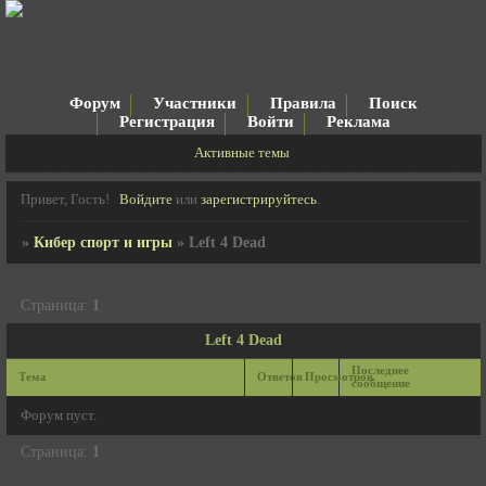
Форум
Участники
Правила
Поиск
Регистрация
Войти
Реклама
Активные темы
Привет, Гость!
Войдите
или
зарегистрируйтесь
.
»
Кибер спорт и игры
»
Left 4 Dead
Страница:
1
Left 4 Dead
Последнее
Тема
Ответов
Просмотров
сообщение
Форум пуст.
Страница:
1