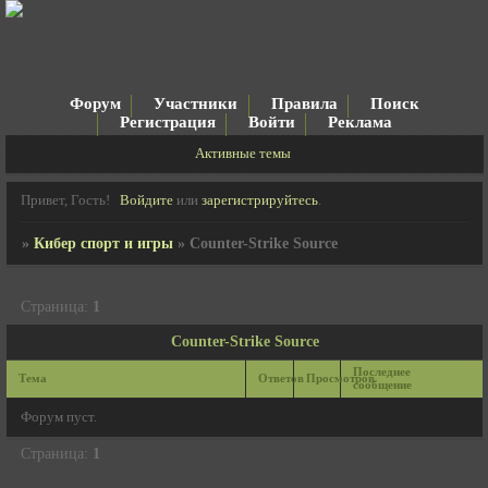
Форум
Участники
Правила
Поиск
Регистрация
Войти
Реклама
Активные темы
Привет, Гость!
Войдите
или
зарегистрируйтесь
.
»
Кибер спорт и игры
»
Counter-Strike Source
Страница:
1
Counter-Strike Source
Последнее
Тема
Ответов
Просмотров
сообщение
Форум пуст.
Страница:
1